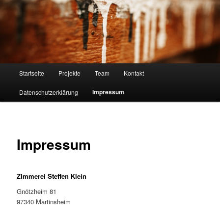
Zum
Ihre Zimmerei
primären
Inhalt
springen
ZIMMEREI KLEIN
Hauptmenü
Startseite
Projekte
Team
Kontakt
Impressum
Datenschutzerklärung
Impressum
ZImmerei Steffen Klein
Gnötzheim 81
97340 Martinsheim